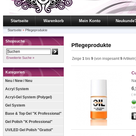
Startseite
Warenkorb
Mein Konto
Neukunde
Startseite
»
Pflegeprodukte
Shopsuche
Pflegeprodukte
Erweiterte Suche »
Zeige
1
bis
9
(von insgesamt
9
Artikeln
Kategorien
Cu
Neu / New / Neu
Na
6
Acryl System
( i
Acryl-Gel System (Polygel)
Gel System
Lie
Base & Top Gel "K Professional"
Gel Polish "K Professional"
UV/LED Gel Polish "Grattol"