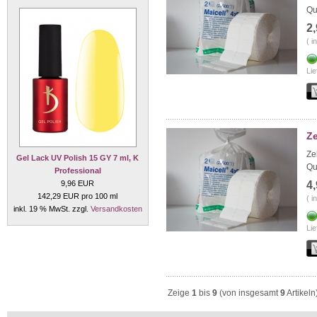
Qu
2
( i
Lie
Ze
Ze
Gel Lack UV Polish 15 GY 7 ml, K
Qu
Professional
9,96 EUR
4
142,29 EUR pro 100 ml
( i
inkl. 19 % MwSt. zzgl.
Versandkosten
Lie
Zeige
1
bis
9
(von insgesamt
9
Artikeln