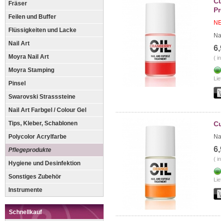
Cu
Fräser
Pr
Feilen und Buffer
NE
Flüssigkeiten und Lacke
Na
Nail Art
6
Moyra Nail Art
( i
Moyra Stamping
Lie
Pinsel
Swarovski Strasssteine
Nail Art Farbgel / Colour Gel
Tips, Kleber, Schablonen
Cu
Polycolor Acrylfarbe
Na
6
Pflegeprodukte
( i
Hygiene und Desinfektion
Sonstiges Zubehör
Lie
Instrumente
Schnellkauf