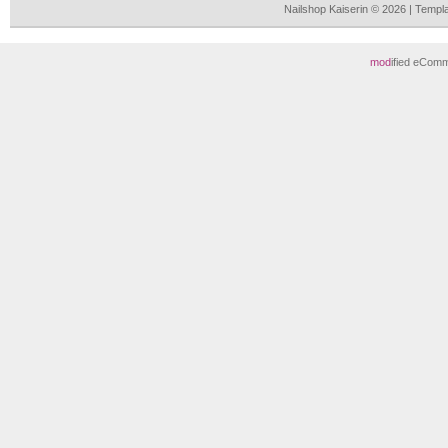
Nailshop Kaiserin © 2026 | Temp
mod
ified eCom