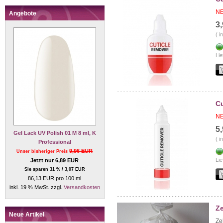
NE
Angebote
3
( i
Lie
Cu
NE
5
Gel Lack UV Polish 01 M 8 ml, K
( i
Professional
9,96 EUR
Unser bisheriger Preis
Lie
Jetzt nur 6,89 EUR
Sie sparen 31 % / 3,07 EUR
86,13 EUR pro 100 ml
inkl. 19 % MwSt. zzgl.
Versandkosten
Ze
Neue Artikel
Ze