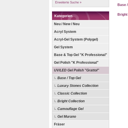
Erweiterte Suche »
Base /
Bright
Kategorien
Neu / New / Neu
Acryl System
Acryl-Gel System (Polygel)
Gel System
Base & Top Gel "K Professional"
Gel Polish "K Professional"
UV/LED Gel Polish "Grattol"
Base / Top Gel
Luxury Stones Collection
Classic Collection
Bright Collection
Camouflage Gel
Gel Murano
Fräser