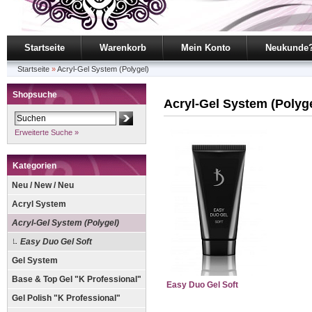
Startseite
Warenkorb
Mein Konto
Neukunde
Startseite
»
Acryl-Gel System (Polygel)
Shopsuche
Acryl-Gel System (Polyge
Erweiterte Suche »
Kategorien
Neu / New / Neu
Acryl System
Acryl-Gel System (Polygel)
Easy Duo Gel Soft
Gel System
Base & Top Gel "K Professional"
Easy Duo Gel Soft
Gel Polish "K Professional"