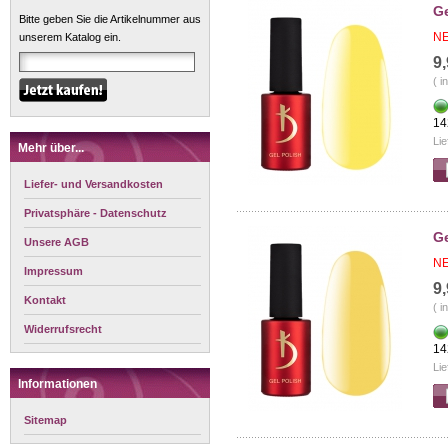
Ge
Bitte geben Sie die Artikelnummer aus
NE
unserem Katalog ein.
9
( i
14
Lie
Mehr über...
Liefer- und Versandkosten
Privatsphäre - Datenschutz
Ge
Unsere AGB
NE
Impressum
9
Kontakt
( i
Widerrufsrecht
14
Lie
Informationen
Sitemap