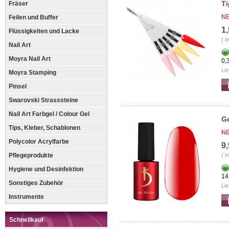
Ti
Fräser
NE
Feilen und Buffer
1
Flüssigkeiten und Lacke
( i
Nail Art
Moyra Nail Art
0,
Lie
Moyra Stamping
Pinsel
Swarovski Strasssteine
Nail Art Farbgel / Colour Gel
Ge
Tips, Kleber, Schablonen
NE
Polycolor Acrylfarbe
9
Pflegeprodukte
( i
Hygiene und Desinfektion
14
Sonstiges Zubehör
Lie
Instrumente
Schnellkauf