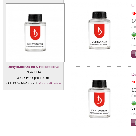
Ul
NE
1
( i
42
Lie
Dehydrator 35 ml K Professional
13,99 EUR
De
39,97 EUR pro 100 ml
NE
inkl. 19 % MwSt. zzgl.
Versandkosten
1
( i
39
Lie