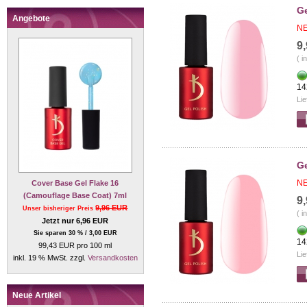
Ge
Angebote
NE
9
( i
14
Lie
Ge
NE
Cover Base Gel Flake 16
(Camouflage Base Coat) 7ml
9
9,96 EUR
Unser bisheriger Preis
( i
Jetzt nur 6,96 EUR
Sie sparen 30 % / 3,00 EUR
14
99,43 EUR pro 100 ml
Lie
inkl. 19 % MwSt. zzgl.
Versandkosten
Neue Artikel