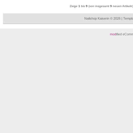
Zeige
1
bis
9
(von insgesamt
9
neuen Artikeln
Nailshop Kaiserin © 2026 | Temp
mod
ified eCom