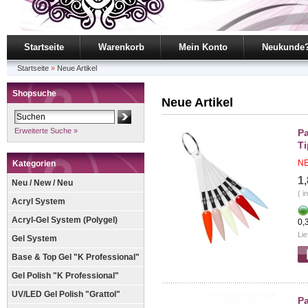
Startseite
Warenkorb
Mein Konto
Neukunde
Startseite
»
Neue Artikel
Shopsuche
Neue Artikel
Erweiterte Suche »
Pa
Ti
NE
Kategorien
1
Neu / New / Neu
( i
Acryl System
Acryl-Gel System (Polygel)
0,
Lie
Gel System
Base & Top Gel "K Professional"
Gel Polish "K Professional"
UV/LED Gel Polish "Grattol"
Pa