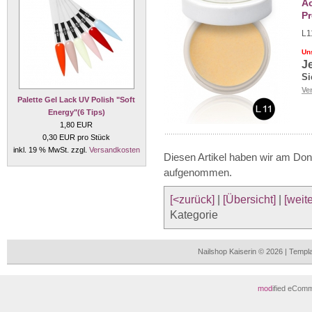
Ac
Pr
L1
Un
J
Si
Ve
Palette Gel Lack UV Polish "Soft
Energy"(6 Tips)
1,80 EUR
0,30 EUR pro Stück
inkl. 19 % MwSt. zzgl.
Versandkosten
Diesen Artikel haben wir am Don
aufgenommen.
[<zurück]
|
[Übersicht]
|
[weite
Kategorie
Nailshop Kaiserin © 2026 | Temp
mod
ified eCom