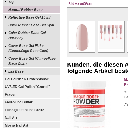
Top
Bild vergrößern
Natural Rubber Base
Reflective Base Gel 15 ml
Color Rubber Base Gel Opal
Color Rubber Base Gel
Harmony
Cover Base Gel Flake
(Camouflage Base Coat)
Cover Base Gel (Camouflage
Kunden, die diesen A
Base Coat)
folgende Artikel beste
Lint Base
Gel Polish "K Professional"
Ma
Pr
UV/LED Gel Polish "Grattol"
Ma
Fräser
Ca
Feilen und Buffer
7
Flüssigkeiten und Lacke
Nail Art
Moyra Nail Art