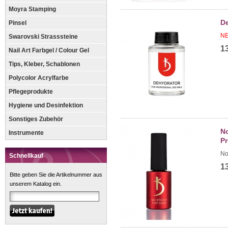
Moyra Stamping
De
Pinsel
NE
Swarovski Strasssteine
1
Nail Art Farbgel / Colour Gel
Tips, Kleber, Schablonen
Polycolor Acrylfarbe
Pflegeprodukte
Hygiene und Desinfektion
Sonstiges Zubehör
No
Instrumente
Pr
No
Schnellkauf
1
Bitte geben Sie die Artikelnummer aus
unserem Katalog ein.