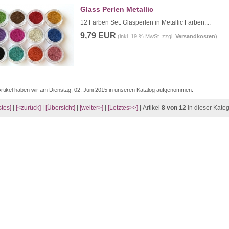
Glass Perlen Metallic
12 Farben Set: Glasperlen in Metallic Farben....
9,79 EUR
(inkl. 19 % MwSt. zzgl.
Versandkosten
)
rtikel haben wir am Dienstag, 02. Juni 2015 in unseren Katalog aufgenommen.
stes]
|
[<zurück]
|
[Übersicht]
|
[weiter>]
|
[Letztes>>]
| Artikel
8 von 12
in dieser Kateg