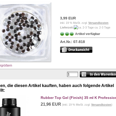
3,99 EUR
inkl. 19 % MwSt. zzgl.
Versandkosten
Lieferzeit:
ca. 2-3 Tage
Artikel verfügbar
Art.Nr.:
07-818
ergrößern
n, die diesen Artikel kauften, haben auch folgende Artikel
lt:
Rubber Top Gel (Finish) 35 ml K Professio
21,96 EUR
(inkl. 19 % MwSt. zzgl.
Versandkosten
)