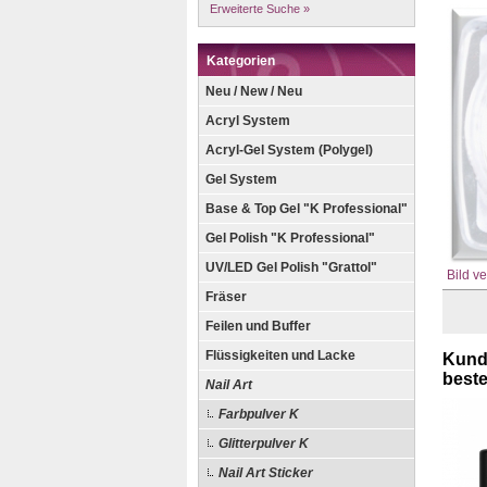
Erweiterte Suche »
Kategorien
Neu / New / Neu
Acryl System
Acryl-Gel System (Polygel)
Gel System
Base & Top Gel "K Professional"
Gel Polish "K Professional"
UV/LED Gel Polish "Grattol"
Bild v
Fräser
Feilen und Buffer
Flüssigkeiten und Lacke
Kunde
bestel
Nail Art
Farbpulver K
Glitterpulver K
Nail Art Sticker