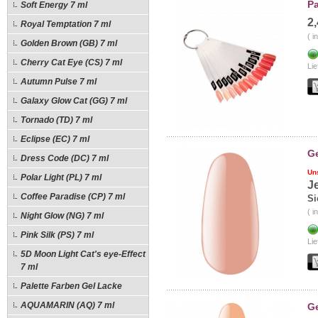
Pa
Soft Energy 7 ml
2
Royal Temptation 7 ml
( i
Golden Brown (GB) 7 ml
Cherry Cat Eye (CS) 7 ml
Lie
Autumn Pulse 7 ml
Galaxy Glow Cat (GG) 7 ml
Tornado (TD) 7 ml
Eclipse (EC) 7 ml
Ge
Dress Code (DC) 7 ml
Un
Polar Light (PL) 7 ml
J
Coffee Paradise (CP) 7 ml
Si
( i
Night Glow (NG) 7 ml
Pink Silk (PS) 7 ml
Lie
5D Moon Light Cat's eye-Effect
7 ml
Palette Farben Gel Lacke
AQUAMARIN (AQ) 7 ml
Ge