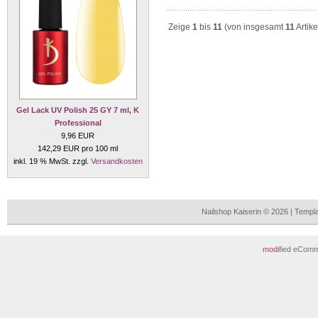
Zeige
1
bis
11
(von insgesamt
11
Artike
Gel Lack UV Polish 25 GY 7 ml, K
Professional
9,96 EUR
142,29 EUR pro 100 ml
inkl. 19 % MwSt. zzgl.
Versandkosten
Nailshop Kaiserin © 2026 | Temp
mod
ified eCom