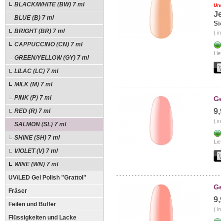
BLACK/WHITE (BW) 7 ml
Un
J
BLUE (B) 7 ml
Si
BRIGHT (BR) 7 ml
( i
CAPPUCCINO (CN) 7 ml
Lie
GREEN/YELLOW (GY) 7 ml
LILAC (LC) 7 ml
MILK (M) 7 ml
PINK (P) 7 ml
Ge
9
RED (R) 7 ml
( i
SALMON (SL) 7 ml
SHINE (SH) 7 ml
Lie
VIOLET (V) 7 ml
WINE (WN) 7 ml
UV/LED Gel Polish "Grattol"
Ge
Fräser
9
Feilen und Buffer
( i
Flüssigkeiten und Lacke