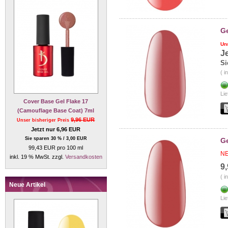
Ge
Un
J
Si
( i
Lie
Cover Base Gel Flake 17
(Camouflage Base Coat) 7ml
9,96 EUR
Unser bisheriger Preis
Jetzt nur 6,96 EUR
Sie sparen 30 % / 3,00 EUR
Ge
99,43 EUR pro 100 ml
NE
inkl. 19 % MwSt. zzgl.
Versandkosten
9
( i
Neue Artikel
Lie