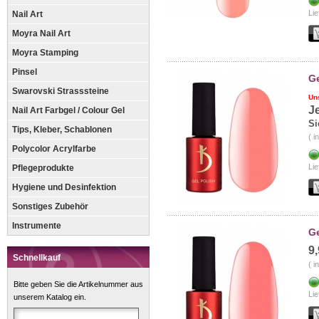
Lie
Nail Art
Moyra Nail Art
Moyra Stamping
Pinsel
Ge
Swarovski Strasssteine
Un
J
Nail Art Farbgel / Colour Gel
Si
Tips, Kleber, Schablonen
( i
Polycolor Acrylfarbe
Lie
Pflegeprodukte
Hygiene und Desinfektion
Sonstiges Zubehör
Instrumente
Ge
9
Schnellkauf
( i
Bitte geben Sie die Artikelnummer aus
Lie
unserem Katalog ein.