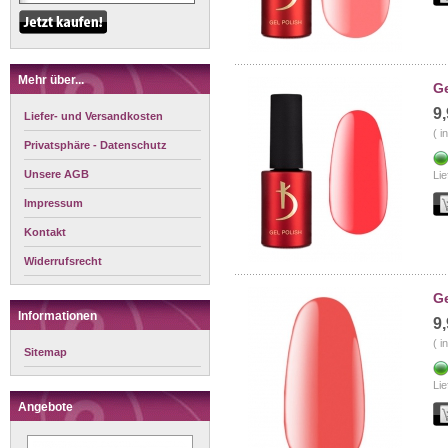
Mehr über...
Ge
9
Liefer- und Versandkosten
( i
Privatsphäre - Datenschutz
Unsere AGB
Lie
Impressum
Kontakt
Widerrufsrecht
Ge
Informationen
9
( i
Sitemap
Lie
Angebote