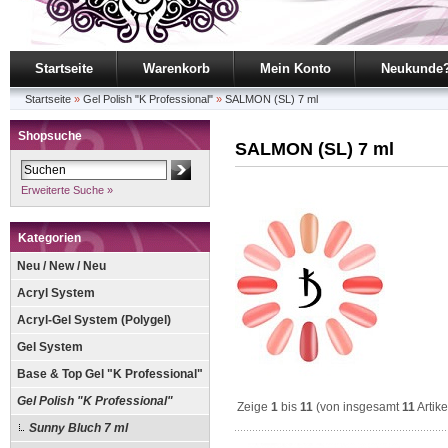
Startseite
Warenkorb
Mein Konto
Neukunde
Startseite
»
Gel Polish "K Professional"
»
SALMON (SL) 7 ml
Shopsuche
SALMON (SL) 7 ml
Erweiterte Suche »
Kategorien
Neu / New / Neu
Acryl System
Acryl-Gel System (Polygel)
Gel System
Base & Top Gel "K Professional"
Gel Polish "K Professional"
Zeige
1
bis
11
(von insgesamt
11
Artike
Sunny Bluch 7 ml